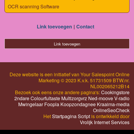
OCR scanning Software
Link toevoegen
Contact
Link toevoegen
Deze website is een initiatief van Your Salespoint Online
Marketing © 2023 K.v.k. 51731509 BTW.nr.
NL002065212B14
Bezoek ook eens onze andere pagina's:
Cookingstore
2ndare
Colourfultaste
Multizorgvrz
Ned-moove
V-radio
Mwingelaar
Foopla
Koopzondagnee
Kraaima-media
OnlineSeoCheck
Het
Startpagina Script
is ontwikkeld door
Vrolijk Internet Services