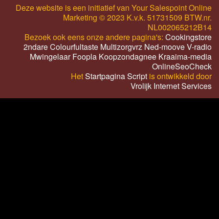
Deze website is een initiatief van Your Salespoint Online
Marketing © 2023 K.v.k. 51731509 BTW.nr.
NL002065212B14
Bezoek ook eens onze andere pagina's:
Cookingstore
2ndare
Colourfultaste
Multizorgvrz
Ned-moove
V-radio
Mwingelaar
Foopla
Koopzondagnee
Kraaima-media
OnlineSeoCheck
Het
Startpagina Script
is ontwikkeld door
Vrolijk Internet Services