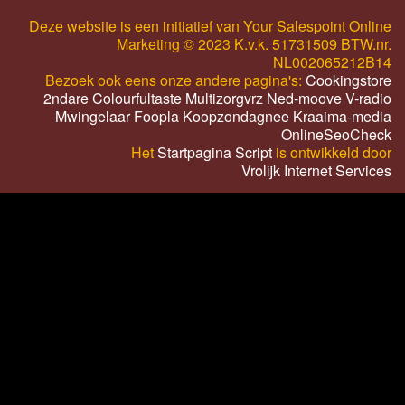
Deze website is een initiatief van Your Salespoint Online
Marketing © 2023 K.v.k. 51731509 BTW.nr.
NL002065212B14
Bezoek ook eens onze andere pagina's:
Cookingstore
2ndare
Colourfultaste
Multizorgvrz
Ned-moove
V-radio
Mwingelaar
Foopla
Koopzondagnee
Kraaima-media
OnlineSeoCheck
Het
Startpagina Script
is ontwikkeld door
Vrolijk Internet Services