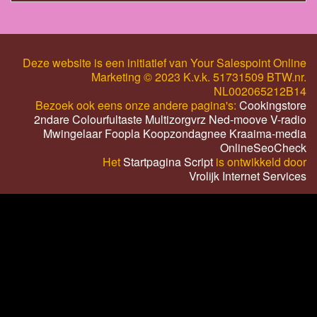
Deze website is een initiatief van Your Salespoint Online
Marketing © 2023 K.v.k. 51731509 BTW.nr.
NL002065212B14
Bezoek ook eens onze andere pagina's:
Cookingstore
2ndare
Colourfultaste
Multizorgvrz
Ned-moove
V-radio
Mwingelaar
Foopla
Koopzondagnee
Kraaima-media
OnlineSeoCheck
Het
Startpagina Script
is ontwikkeld door
Vrolijk Internet Services